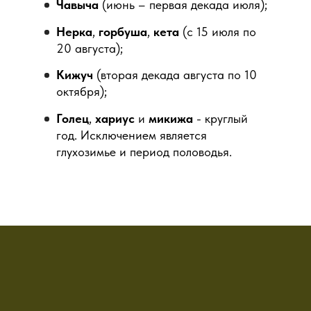
Чавыча
(июнь – первая декада июля);
Подробнее
Нерка
,
горбуша
,
кета
(с 15 июля по
20 августа);
Кижуч
(вторая декада августа по 10
октября);
Голец
,
хариус
и
микижа
- круглый
год. Исключением является
глухозимье и период половодья.